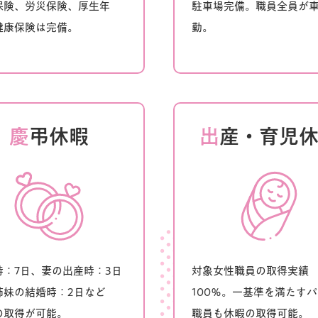
保険、労災保険、厚生年
駐車場完備。職員全員が
健康保険は完備。
勤。
慶
弔休暇
出
産・育児
時：7日、妻の出産時：3日
対象女性職員の取得実績
姉妹の結婚時：2日など
100％。一基準を満たす
の取得が可能。
職員も休暇の取得可能。