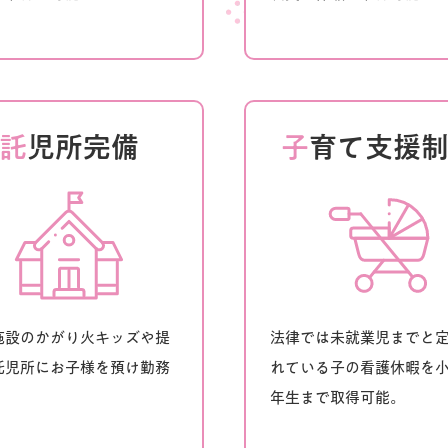
託
児所完備
子
育て支援
施設のかがり火キッズや提
法律では未就業児までと
託児所にお子様を預け勤務
れている子の看護休暇を小
。
年生まで取得可能。