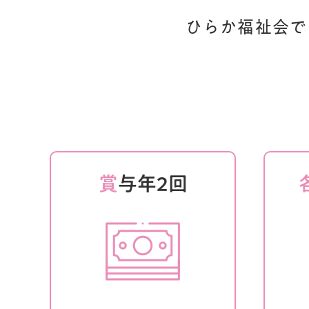
ひらか福祉会で
賞
与年2回