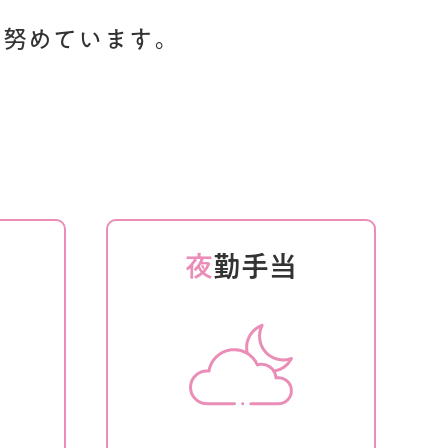
に努めています。
能
夜
勤手当