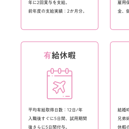
年に2回賞与を支給。
雇用
前年度の支給実績：2か月分。
金、
有
給休暇
平均有給取得日数：12日/年
結婚
入職後すぐに5日間、試用期間
兄弟
後さらに5日間付与。
休暇