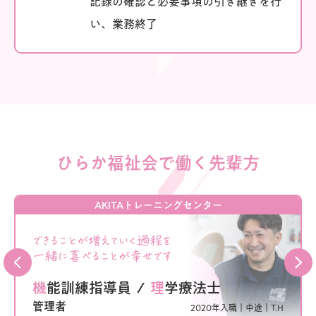
記録の確認と必要事項の引き継ぎを行
い、業務終了
ひらか福祉会で働く先輩方
AKITAトレーニングセンター
できることが増えていく過程を
一緒に喜べることが幸せです
機能訓練指導員
/
理学療法士
管理者
2020年入職｜
中途｜
T.H