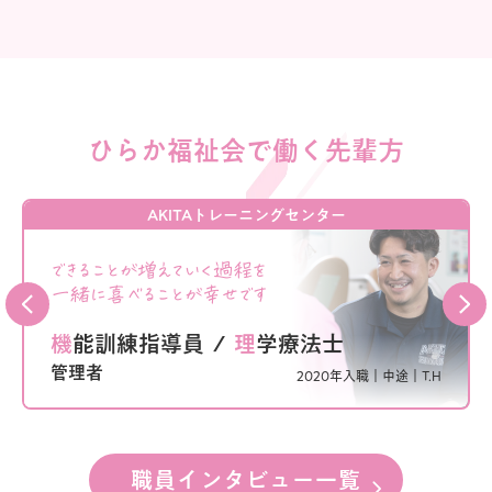
ひらか福祉会で働く先輩方
AKITAトレーニングセンター
できることが増えていく過程を
一緒に喜べることが幸せです
機能訓練指導員
/
理学療法士
管理者
2020年入職｜
中途｜
T.H
職員インタビュー一覧