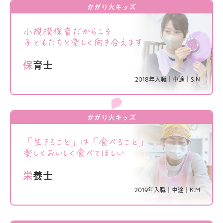
かがり火キッズ
小規模保育だからこそ
子どもたちと楽しく向き合えます
保育士
2018年入職｜
中途｜
S.N
かがり火キッズ
「生きること」は「食べること」
楽しくおいしく食べてほしい
栄養士
2019年入職｜
中途｜
K.M