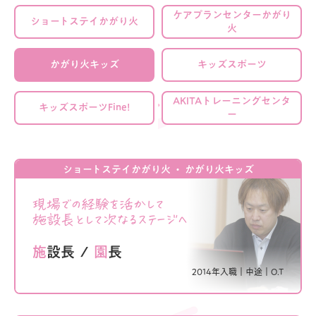
ケアプランセンターかがり
ショートステイかがり火
火
かがり火キッズ
キッズスポーツ
AKITAトレーニングセンタ
キッズスポーツFine!
ー
ショートステイかがり火
・
かがり火キッズ
現場での経験を活かして
施設長として次なるステージへ
施設長
/
園長
2014年入職｜
中途｜
O.T